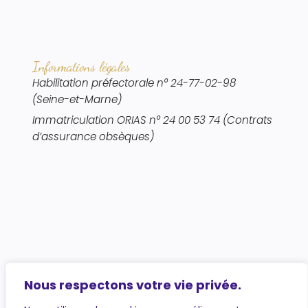
Actualités
Galerie photos
Nos
services
Informations légales
Organisation
Habilitation préfectorale n° 24-77-02-98
des
(Seine-et-Marne)
obsèques
Immatriculation ORIAS n° 24 00 53 74 (Contrats
d’assurance obsèques)
Contrats
de
prévoyance
obsèques
Marbrerie
funéraire
Articles
funéraires
Nous respectons votre vie privée.
Cérémonies