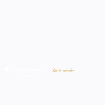
Liens rapides
Accueil
Notre agence funéraire
FAQ
Avis de décès